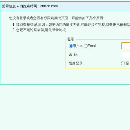
提示信息 »
白姐点特网 128828.com
您没有登录或者您没有权限访问此页面，可能有如下几个原因:
读取数据错误,原因：您要访问的链接无效,可能链接不完整,或数据已被删除
您还不是论坛会员,请先登录论坛
登录
用户名
Email
密 码
隐身登录