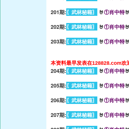
201期:
〖武林秘籍〗
🤘
①肖中特

202期:
〖武林秘籍〗
🤘
①肖中特

203期:
〖武林秘籍〗
🤘
①肖中特

本资料最早发表在128828.com
204期:
〖武林秘籍〗
🤘
①肖中特

205期:
〖武林秘籍〗
🤘
①肖中特

206期:
〖武林秘籍〗
🤘
①肖中特

207期:
〖武林秘籍〗
🤘
①肖中特
