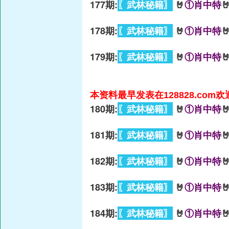
177期:
〖武林秘籍〗
🤘
①肖中特

178期:
〖武林秘籍〗
🤘
①肖中特

179期:
〖武林秘籍〗
🤘
①肖中特

本资料最早发表在128828.com
180期:
〖武林秘籍〗
🤘
①肖中特

181期:
〖武林秘籍〗
🤘
①肖中特

182期:
〖武林秘籍〗
🤘
①肖中特

183期:
〖武林秘籍〗
🤘
①肖中特

184期:
〖武林秘籍〗
🤘
①肖中特
