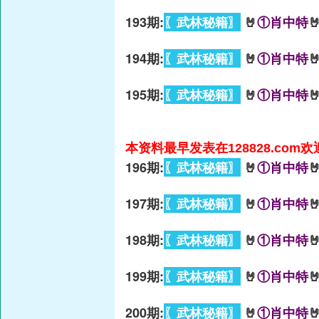
193期:
〖武林秘籍〗
🤘
①肖中特

194期:
〖武林秘籍〗
🤘
①肖中特

195期:
〖武林秘籍〗
🤘
①肖中特

本资料最早发表在128828.com
196期:
〖武林秘籍〗
🤘
①肖中特

197期:
〖武林秘籍〗
🤘
①肖中特

198期:
〖武林秘籍〗
🤘
①肖中特

199期:
〖武林秘籍〗
🤘
①肖中特

200期:
〖武林秘籍〗
🤘
①肖中特
