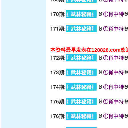
170期:
〖武林秘籍〗
🤘
①肖中特

171期:
〖武林秘籍〗
🤘
①肖中特

本资料最早发表在128828.com
172期:
〖武林秘籍〗
🤘
①肖中特

173期:
〖武林秘籍〗
🤘
①肖中特

174期:
〖武林秘籍〗
🤘
①肖中特

175期:
〖武林秘籍〗
🤘
①肖中特

176期:
〖武林秘籍〗
🤘
①肖中特
