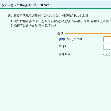
提示信息 »
白姐点特网 128828.com
您没有登录或者您没有权限访问此页面，可能有如下几个原因:
读取数据错误,原因：您要访问的链接无效,可能链接不完整,或数据已被删除
您还不是论坛会员,请先登录论坛
登录
用户名
Email
密 码
隐身登录