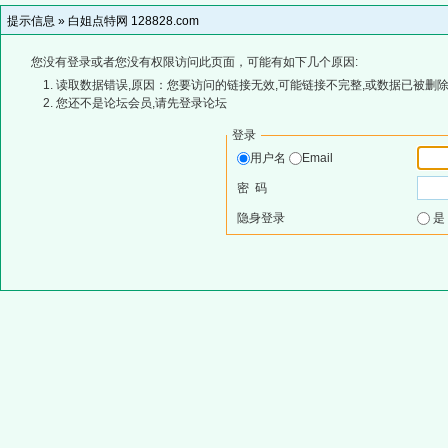
提示信息 »
白姐点特网 128828.com
您没有登录或者您没有权限访问此页面，可能有如下几个原因:
读取数据错误,原因：您要访问的链接无效,可能链接不完整,或数据已被删除
您还不是论坛会员,请先登录论坛
登录
用户名
Email
密 码
隐身登录