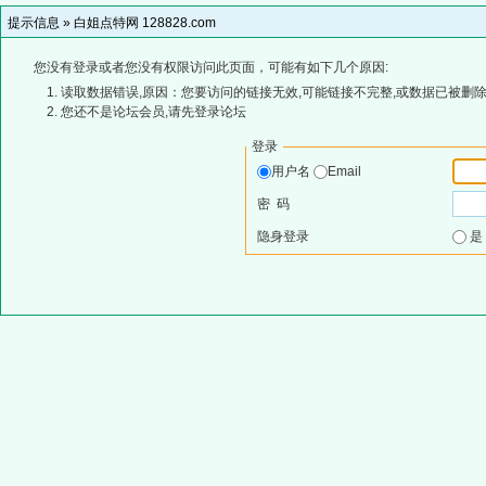
提示信息 »
白姐点特网 128828.com
您没有登录或者您没有权限访问此页面，可能有如下几个原因:
读取数据错误,原因：您要访问的链接无效,可能链接不完整,或数据已被删除
您还不是论坛会员,请先登录论坛
登录
用户名
Email
密 码
隐身登录