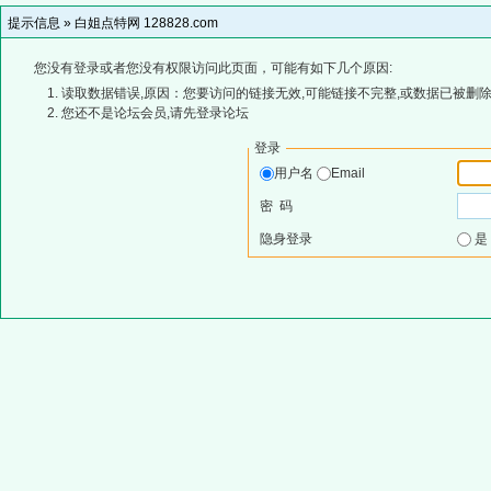
提示信息 »
白姐点特网 128828.com
您没有登录或者您没有权限访问此页面，可能有如下几个原因:
读取数据错误,原因：您要访问的链接无效,可能链接不完整,或数据已被删除
您还不是论坛会员,请先登录论坛
登录
用户名
Email
密 码
隐身登录