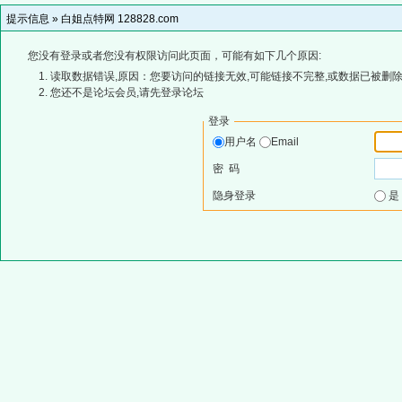
提示信息 »
白姐点特网 128828.com
您没有登录或者您没有权限访问此页面，可能有如下几个原因:
读取数据错误,原因：您要访问的链接无效,可能链接不完整,或数据已被删除
您还不是论坛会员,请先登录论坛
登录
用户名
Email
密 码
隐身登录