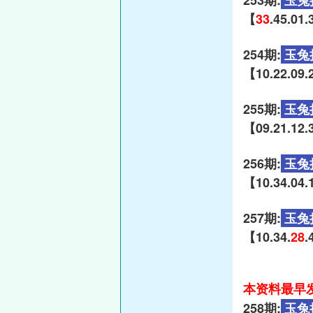
253期:
玉兔
【
33
.45.01.
254期:
玉兔
【10.22.09.2
255期:
玉兔
【09.21.12.
256期:
玉兔
【10.34.04.1
257期:
玉兔
【10.34.
28
.
本资料最早发
258期:
玉兔