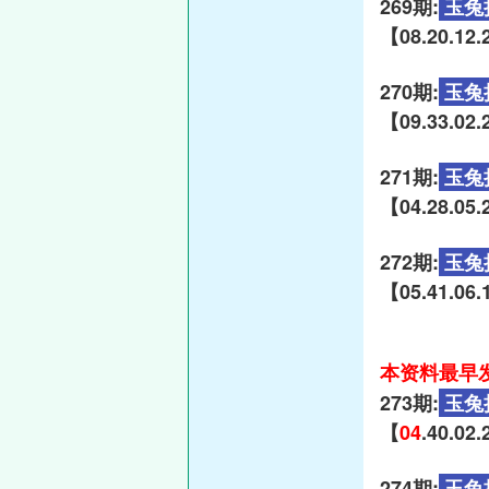
269期:
玉兔
【08.20.12.2
270期:
玉兔
【09.33.02.2
271期:
玉兔
【04.28.05.2
272期:
玉兔
【05.41.06.
本资料最早发
273期:
玉兔
【
04
.40.02.
274期:
玉兔