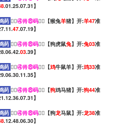
38
.01.25.07.31】
捣药
🏄‍♀️
④肖⑧码
🏄‍♀️【猴兔
羊
猪】开:
羊47
准
7.11.
47
.07.19】
捣药
🏄‍♀️
④肖⑧码
🏄‍♀️【狗虎鼠
兔
】开:
兔03
准
8.06.42.
03
.39】
捣药
🏄‍♀️
④肖⑧码
🏄‍♀️【
鸡
牛鼠羊】开:
鸡33
准
29.06.30.11.35】
捣药
🏄‍♀️
④肖⑧码
🏄‍♀️【
狗
鸡马猪】开:
狗44
准
21.12.36.07.31】
捣药
🏄‍♀️
④肖⑧码
🏄‍♀️【狗
龙
马鼠】开:
龙38
准
38
.12.48.06.30】