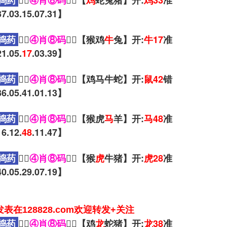
捣药
🏄‍♀️
④肖⑧码
🏄‍♀️【
鸡
蛇兔猪】开:
鸡33
准
37.03.15.07.31】
捣药
🏄‍♀️
④肖⑧码
🏄‍♀️【猴鸡
牛
兔】开:
牛17
准
1.05.
17
.03.39】
捣药
🏄‍♀️
④肖⑧码
🏄‍♀️【鸡马牛蛇】开:
鼠42
错
36.05.41.01.13】
捣药
🏄‍♀️
④肖⑧码
🏄‍♀️【猴虎
马
羊】开:
马48
准
6.12.
48
.11.47】
捣药
🏄‍♀️
④肖⑧码
🏄‍♀️【猴
虎
牛猪】开:
虎28
准
40.05.29.07.19】
表在128828.com欢迎转发+关注
捣药
🏄‍♀️
④肖⑧码
🏄‍♀️【鸡
龙
蛇猪】开:
龙38
准