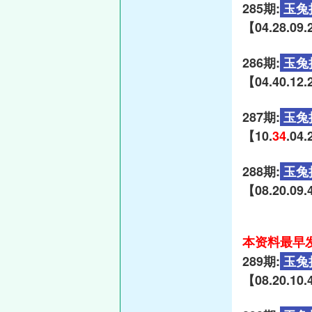
285期:
玉兔
【04.28.09.
286期:
玉兔
【04.40.12.2
287期:
玉兔
【10.
34
.04.
288期:
玉兔
【08.20.09.4
本资料最早发
289期:
玉兔
【08.20.10.