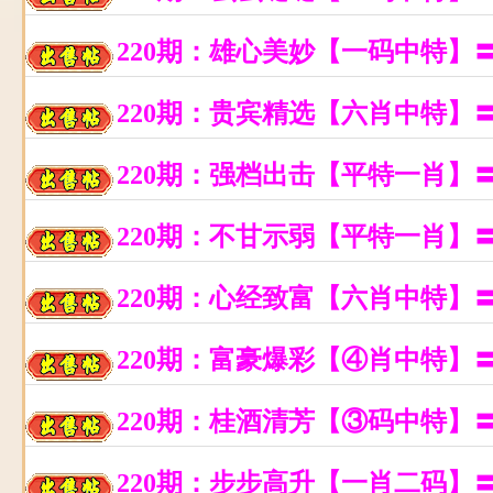
220期：雄心美妙【一码中特】
220期：贵宾精选【六肖中特】
220期：强档出击【平特一肖】
220期：不甘示弱【平特一肖】
220期：心经致富【六肖中特】
220期：富豪爆彩【④肖中特】
220期：桂酒清芳【③码中特】
220期：步步高升【一肖二码】