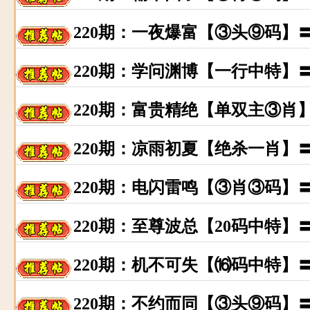
220期：一夜爆富【③头⑨码】
220期：学问渊博【一行中特】
220期：富贵精绝【单双主③肖
220期：凉雨初夏【绝杀一肖】
220期：电闪雷鸣【③肖③码】
220期：至尊波总【20码中特】
220期：机不可失【⒃码中特】
220期：不约而同【③头⑨码】