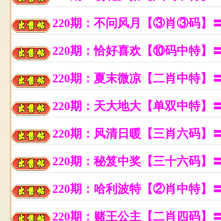
220期：不问风月【③肖③码】
220期：恰好喜欢【⑩码中特】
220期：夏末微凉【二肖中特】
220期：天大地大【单双中特】
220期：风清日暖【三肖六码】
220期：秘笈中奖【三十六码】
220期：哈利波特【②肖中特】
220期：赌王公主【二肖四码】