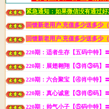
紧急通知：如果微信没有通过好友，请
回馈新老用户.充值多少送多少（
回馈新老用户.充值多少送多少（
220期：适者生存【五码中特】
220期：展翅翱翔【③肖③码】
220期：六合聚宝【④肖中特】
220期：真心诚意【③肖⑥码】
220期：帅气小子【⑤码中特】