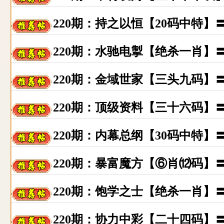
220期：持之以恒【20码中特】
220期：水驰电掣【绝杀一肖】
220期：金域世家【三头九码】
220期：顶级资料【三十六码】
220期：内幕总纲【30码中特】
220期：暴富魔方【⑥肖⑿码】
220期：饱学之士【绝杀一肖】
220期：协力中彩【二十四码】