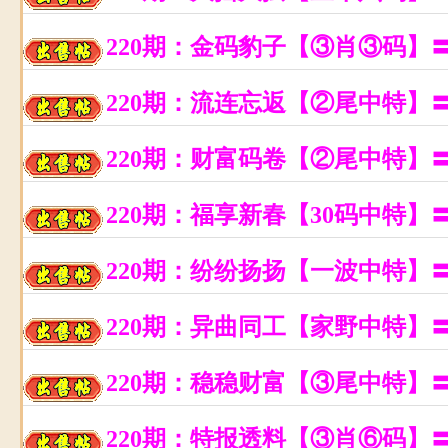
220期：金码豹子【③肖③码】
220期：流连忘返【②尾中特】
220期：财富码卷【②尾中特】
220期：福享新春【30码中特】
220期：纷纷扬扬【一波中特】
220期：异曲同工【家野中特】
220期：稳稳财富【③尾中特】
220期：特报透料【③肖⑥码】