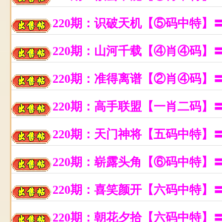
220期：识破天机【⑤码中特】
220期：山河千载【④肖④码】
220期：准得离谱【②肖④码】
220期：高手联盟【一肖二码】
220期：天门神将【五码中特】
220期：崭露头角【⑥码中特】
220期：喜笑颜开【六码中特】
220期：朝花夕拾【六码中特】