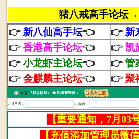
猪八戒高手论坛→
👉
新八仙高手坛
👈
👉
新
👉
香港高手论坛
👈
👉
凯
👉
小龙虾主论坛
👈
👉
管
👉
金麒麟主论坛
👈
👉
聚
『
默认版块
』 ☎ 论坛管理員：
y
用户名：
y
密码：
【重要通知，7月03号已
【充值添加管理员微信号：