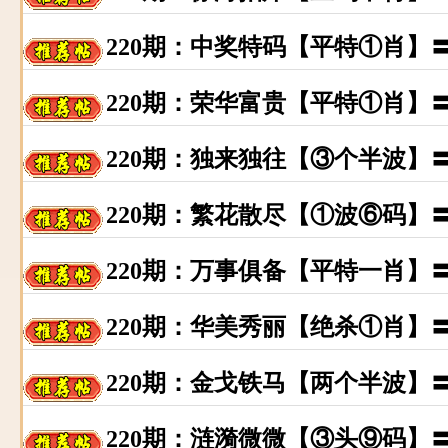
220期：中奖特码【平特①肖】
220期：荣华富贵【平特①肖】
220期：独来独往【③个半波】
220期：繁花散尽【①波⑥码】
220期：万事俱备【平特一肖】
220期：华美秀丽【绝杀①肖】
220期：金戈铁马【两个半波】
220期：涟漪微微【③头⑨码】