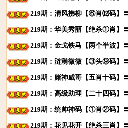
219期：清风拂柳【⑥肖⑿码】
219期：华美秀丽【绝杀①肖】
219期：金戈铁马【两个半波】
219期：涟漪微微【③头⑨码】
219期：赌神威哥【五肖十码】
219期：高级助理【二十四码】
219期：统帅神码【①肖②码】
219期：花见花开【绝杀三肖】