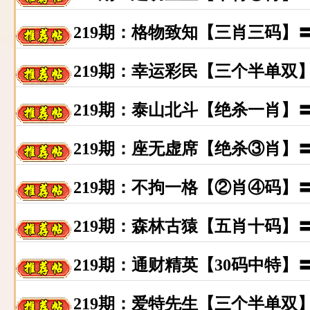
219期：格物致知【三肖三码】
219期：幸运彩民【三个半单双
219期：泰山北斗【绝杀一肖】
219期：座无虚席【绝杀③肖】
219期：不拘一格【②肖④码】
219期：森林古猿【五肖十码】
219期：通财精英【30码中特】
219期：爱特先生【三个半单双