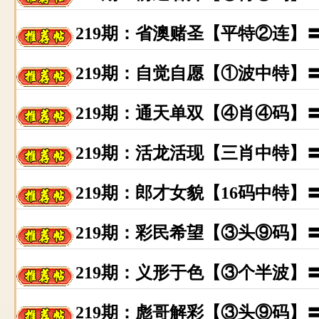
219期：省澳赌圣【平特②连】
219期：自觉自愿【①波中特】
219期：通天单双【④肖④码】
219期：活龙活现【三肖中特】
219期：郎才女貌【16码中特】
219期：彩民希望【③头⑨码】
219期：义形于色【③个半波】
219期：彪哥解彩【③头⑨码】