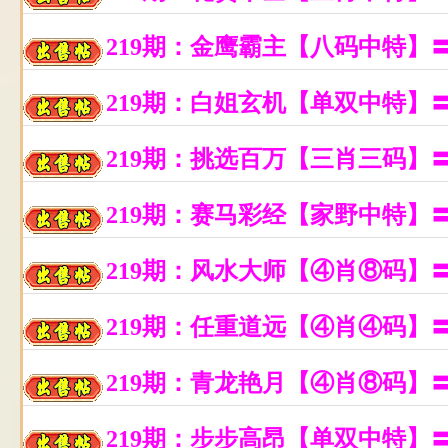
219期：金鹰霸主【八码中特】
219期：白姐玄机【单双中特】
219期：挑选百万【三肖三码】
219期：赛马彩经【家野中特】
219期：风水大师【④肖⑧码】
219期：任重道远【④肖④码】
219期：青龙艳月【④肖⑧码】
219期：步步高昂【单双中特】