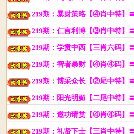
219期：暴财策略【④肖中特】
219期：仁言利博【③肖中特】
219期：学贯中西【三肖六码】
219期：智者暴财【④肖④码】
219期：博采众长【②尾中特】
219期：阳光明媚【二尾中特】
219期：邀功请赏【④肖④码】
219期：礼贤下士【三肖中特】