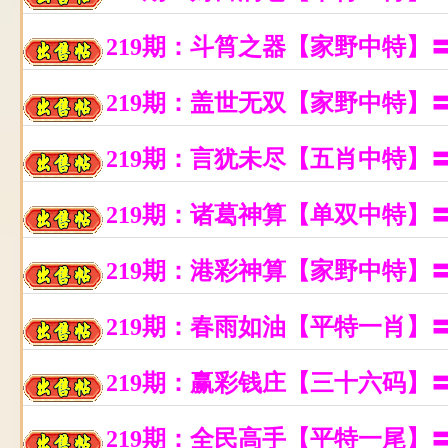
219期：斗筲之器【家野中特】
219期：盖世无双【家野中特】
219期：言犹未尽【五肖中特】
219期：诸葛神算【单双中特】
219期：港彩神算【家野中特】
219期：春雨如油【平特一肖】
219期：赢彩钱庄【三十六码】
219期：全民高手【平特一尾】