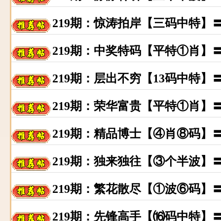
219期：惊涛拍岸【三码中特】
219期：中奖特码【平特①肖】
219期：层出不穷【13码中特】
219期：荣华富贵【平特①肖】
219期：精品博士【④肖⑧码】
219期：独来独往【③个半波】
219期：繁花散尽【①波⑥码】
219期：先锋高手【⒃码中特】