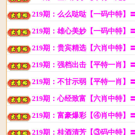
219期：么么哒哒【一码中特】
219期：雄心美妙【一码中特】
219期：贵宾精选【六肖中特】
219期：强档出击【平特一肖】
219期：不甘示弱【平特一肖】
219期：心经致富【六肖中特】
219期：富豪爆彩【④肖中特】
219期：桂酒清芳【③码中特】