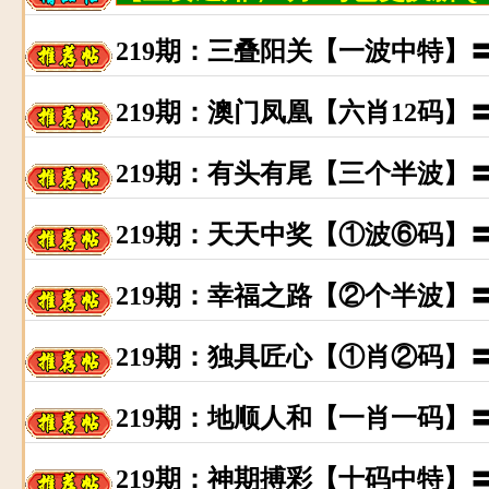
219期：三叠阳关【一波中特】
219期：澳门凤凰【六肖12码】
219期：有头有尾【三个半波】
219期：天天中奖【①波⑥码】
219期：幸福之路【②个半波】
219期：独具匠心【①肖②码】
219期：地顺人和【一肖一码】
219期：神期搏彩【十码中特】