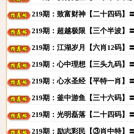
219期：致富财神【二十四码】
219期：超越极限【三个半波】
219期：江湖岁月【六肖12码】
219期：心中理想【三头九码】
219期：心水圣经【平特一肖】
219期：釜中游鱼【三十六码】
219期：光明磊落【二十四码】
219期：励志彩民【③肖中特】